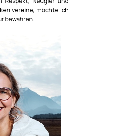
m Respekt, Neugier und
rken vereine, möchte ich
ur bewahren.